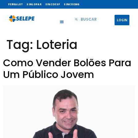
FEBRALOT
SINLOPAR
SINCOESP
SINCOEMG
LOGIN
Tag:
Loteria
Como Vender Bolões Para
Um Público Jovem