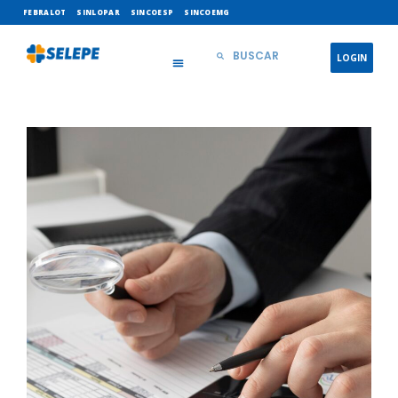
FEBRALOT
SINLOPAR
SINCOESP
SINCOEMG
LOGIN