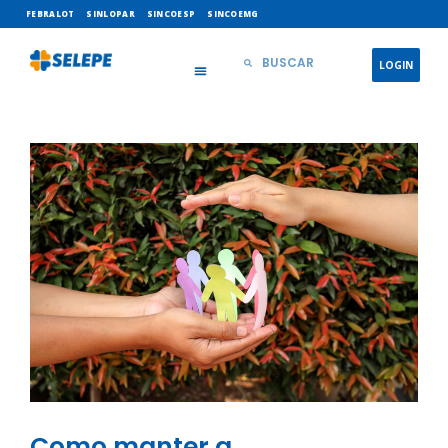
FEBRALOT
SINLOPAR
SINCOESP
SINCOEMG
LOGIN
Como manter a