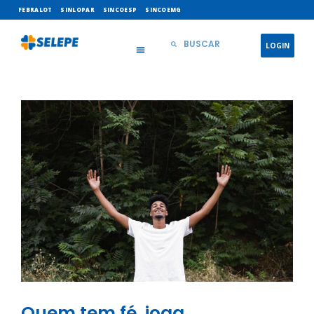
FEBRALOT
SINLOPAR
SINCOESP
SINCOEMG
LOGIN
Quem tem fé, joga…