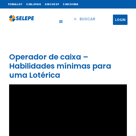
FEBRALOT
SINLOPAR
SINCOESP
SINCOEMG
LOGIN
Operador de caixa –
Habilidades mínimas para
uma Lotérica