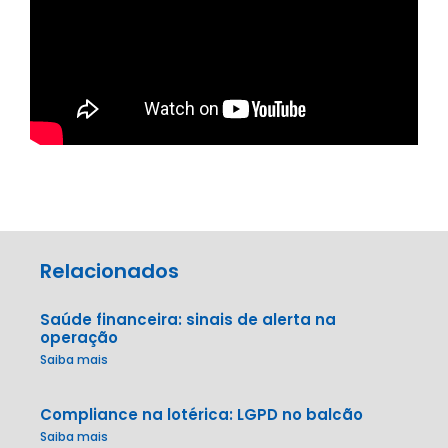
Relacionados
Saúde financeira: sinais de alerta na
operação
Saiba mais
Compliance na lotérica: LGPD no balcão
Saiba mais