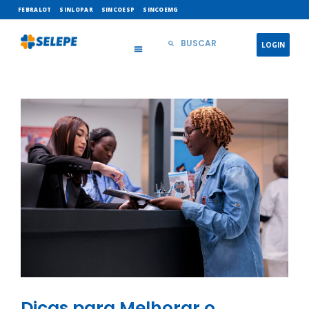
FEBRALOT
SINLOPAR
SINCOESP
SINCOEMG
LOGIN
Dicas para Melhorar o