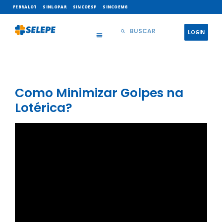
FEBRALOT
SINLOPAR
SINCOESP
SINCOEMG
LOGIN
Como Minimizar Golpes na
Lotérica?