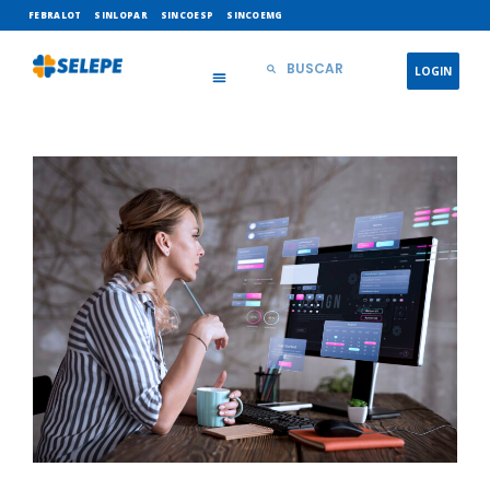
FEBRALOT
SINLOPAR
SINCOESP
SINCOEMG
LOGIN