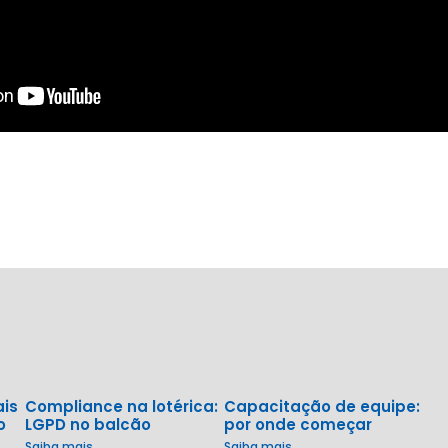
ais
Compliance na lotérica:
Capacitação de equipe:
o
LGPD no balcão
por onde começar
Saiba mais
Saiba mais