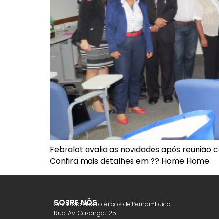
Febralot avalia as novidades após reunião 
Confira mais detalhes em ?? Home Home
SOBRE NÓS
Sindicato dos Lotéricos de Pernambuco.
Rua: Av. Caxanga, 1251