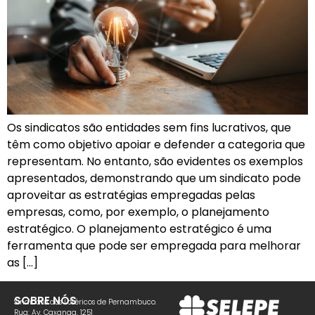
Os sindicatos são entidades sem fins lucrativos, que
têm como objetivo apoiar e defender a categoria que
representam. No entanto, são evidentes os exemplos
apresentados, demonstrando que um sindicato pode
aproveitar as estratégias empregadas pelas
empresas, como, por exemplo, o planejamento
estratégico. O planejamento estratégico é uma
ferramenta que pode ser empregada para melhorar
as […]
SOBRE NÓS
Sindicato dos Lotéricos de Pernambuco.
Rua: Av. Caxanga, 1251