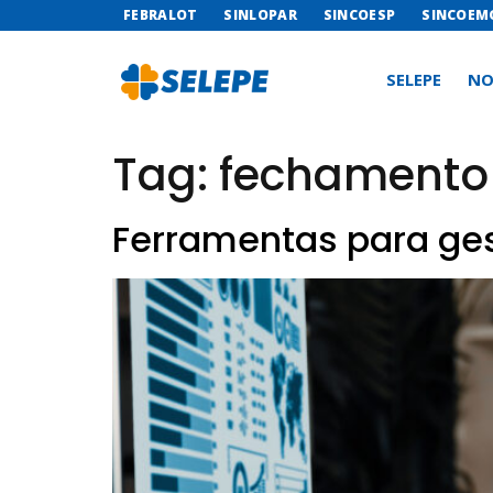
FEBRALOT
SINLOPAR
SINCOESP
SINCOEM
SELEPE
NO
Tag:
fechamento 
Ferramentas para ges